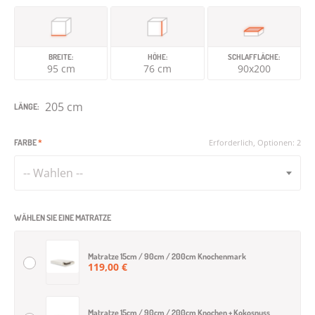
BREITE:
HÖHE:
SCHLAFFLÄCHE:
95 cm
76 cm
90x200
205 cm
LÄNGE:
FARBE
*
Erforderlich, Optionen: 2
-- Wahlen --
WÄHLEN SIE EINE MATRATZE
Matratze 15cm / 90cm / 200cm Knochenmark
119,00 €
Matratze 15cm / 90cm / 200cm Knochen + Kokosnuss