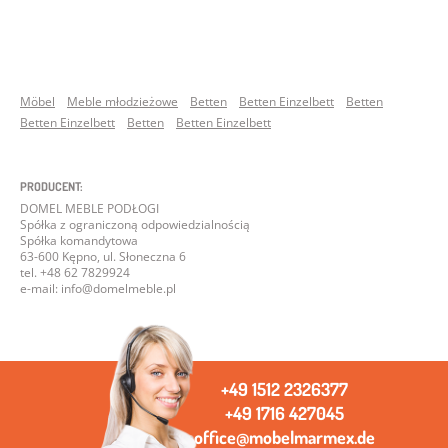
Möbel
Meble młodzieżowe
Betten
Betten Einzelbett
Betten
Betten Einzelbett
Betten
Betten Einzelbett
PRODUCENT:
DOMEL MEBLE PODŁOGI
Spółka z ograniczoną odpowiedzialnością
Spółka komandytowa
63-600 Kępno, ul. Słoneczna 6
tel. +48 62 7829924
e-mail: info@domelmeble.pl
+49 1512 2326377
+49 1716 427045
office@mobelmarmex.de