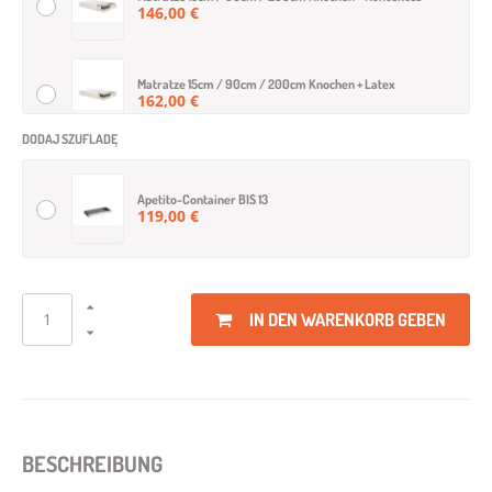
146,00 €
Matratze 15cm / 90cm / 200cm Knochen + Latex
162,00 €
DODAJ SZUFLADĘ
Matratze 8cm / 90cm / 200cm Schaumstoff + Latex
121,00 €
Apetito-Container BIS 13
119,00 €
Matratze 8cm / 90cm / 200cm Schaumstoff + Kokosnuss
85,00 €
IN DEN WARENKORB GEBEN
Matratze 8cm / 90cm / 200cm Schaumstoff
72,00 €
BESCHREIBUNG