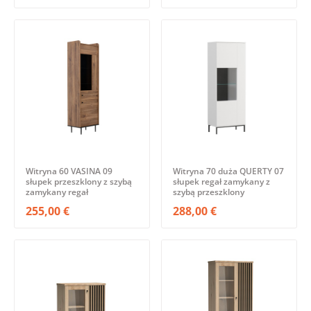
Witryna 60 VASINA 09
Witryna 70 duża QUERTY 07
słupek przeszklony z szybą
słupek regał zamykany z
zamykany regał
szybą przeszklony
255,00 €
288,00 €