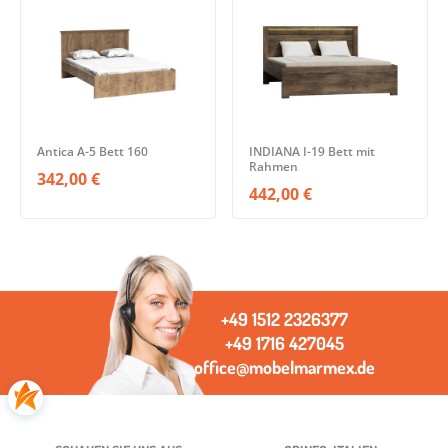
Antica A-5 Bett 160
INDIANA I-19 Bett mit
Rahmen
342,00 €
442,00 €
+49 1512 2326377
+49 1716 427045
office@mobelmarmex.de