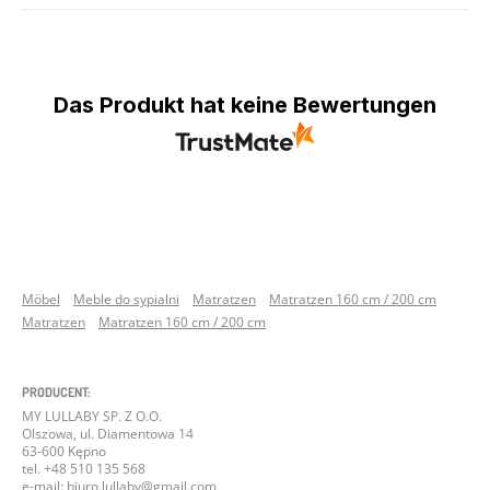
Das Produkt hat keine Bewertungen
Möbel
Meble do sypialni
Matratzen
Matratzen 160 cm / 200 cm
Matratzen
Matratzen 160 cm / 200 cm
PRODUCENT:
MY LULLABY SP. Z O.O.
Olszowa, ul. Diamentowa 14
63-600 Kępno
tel. +48 510 135 568
e-mail: biuro.lullaby@gmail.com