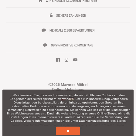
WIR SIND SEIT 13 JAHREN IN BETRIEB
SICHERE ZAHLUNGEN
MEHR ALS 2.500 BEWERTUNGEN
99,5% POSITIVE KOMMENTARE
©2026 Marmex Möbel
Online-Möbelhaus
Wir informieren Sie, dass wir Informationen, die wir mit Hilfe von Cookies auf den
Endgeräten der Nutzer speichern, verwenden, um die in unserem Shop verfügbaren
Dienstleistungen bereitzustellen, deren Inhalt zu optimieren, den Store an Ihre
individuellen Bedürfnisse anzupassen und die angezeigten Anzeigen in externen
Remarketing-Netzwerken zu personalisieren. Sie können Cookies über die Einstellungen
Ihres Webbrowsers steuern. Durch die weitere Nutzung unseres Online-Shops, ohne die
Einstellungen Ihres Internetbrowsers zu ändern, akzeptieren Sie die Verwendung von
Cookies. Weitere Informationen finden Sie unter
Datenschutzerklärung des Stores.
MARMEX MEBLE sp. z o.o. – ul. Leśna 7, 63-604 Słupia pod Kępnem – KRS 0001181853 – Sąd Rejonowy
Poznań – Nowe Miasto i Wilda w Poznaniu, IX Wydział Gospodarczy KRS – NIP 6192064802 – Kapitał
zakładowy 100 000,00 zł.
✖