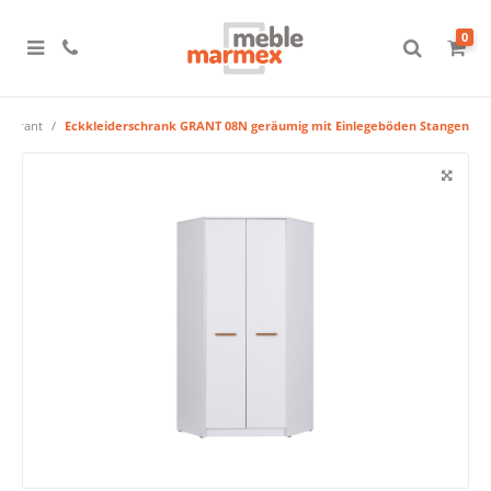
0
m Grant
Eckkleiderschrank GRANT 08N geräumig mit Einlegeböden Stangen