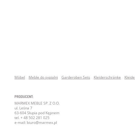
Möbel
Meble do sypialni
Garderoben Sets
Kleiderschränke
Kleid
PRODUCENT:
MARMEX MEBLE SP. Z O.O.
ul. Leśna 7
63-604 Słupia pod Kępnem
tel. + 48 502 281 025
e-mail: biuro@marmex.pl