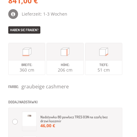
841,00 €
Lieferzeit: 1-3 Wochen
HABEN SIE FRAGEN?
BREITE:
HÖHE:
TIEFE:
360 cm
206 cm
51 cm
graubeige cashmere
FARBE:
DODAJ NADSTAWKI
Nadstawka 80 pawlacz TRES 03N na szafę bez
drzwi kaszmir
46,00 €