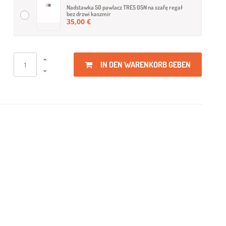
Nadstawka 50 pawlacz TRES 05N na szafę regał
bez drzwi kaszmir
35,00 €
Nadstawka 100 pawlacz TRES 01N na szafę bez
drzwi kaszmir
56,00 €
IN DEN WARENKORB GEBEN