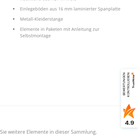
Einlegeböden aus 16 mm laminierter Spanplatte
Metall-Kleiderstange
Elemente in Paketen mit Anleitung zur
Selbstmontage
B
E
W
E
R
T
U
N
G
E
N
K
O
N
T
R
O
L
L
I
E
R
E
N
4.9
 Sie weitere Elemente in dieser Sammlung.