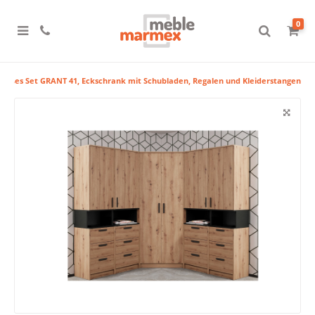
0
roßes Set GRANT 41, Eckschrank mit Schubladen, Regalen und Kleiderstangen