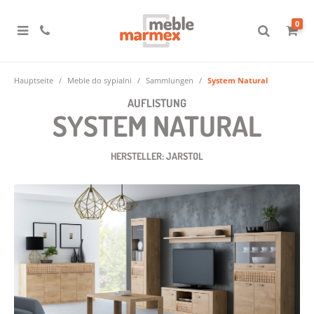
0
Hauptseite
Meble do sypialni
Sammlungen
System Natural
AUFLISTUNG
SYSTEM NATURAL
HERSTELLER: JARSTOL