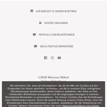
WIR SIND SEIT 13 JAHREN IN BETRIEB
SICHERE ZAHLUNGEN
MEHR ALS 2.500 BEWERTUNGEN
99,5% POSITIVE KOMMENTARE
©2026 Marmex Möbel
Online-Möbelhaus
Wir informieren Sie, dass wir Informationen, die wir mit Hilfe von Cookies auf den
Endgeräten der Nutzer speichern, verwenden, um die in unserem Shop verfügbaren
Dienstleistungen bereitzustellen, deren Inhalt zu optimieren, den Store an Ihre
individuellen Bedürfnisse anzupassen und die angezeigten Anzeigen in externen
Remarketing-Netzwerken zu personalisieren. Sie können Cookies über die Einstellungen
Ihres Webbrowsers steuern. Durch die weitere Nutzung unseres Online-Shops, ohne die
Einstellungen Ihres Internetbrowsers zu ändern, akzeptieren Sie die Verwendung von
Cookies. Weitere Informationen finden Sie unter
Datenschutzerklärung des Stores.
MARMEX MEBLE sp. z o.o. – ul. Leśna 7, 63-604 Słupia pod Kępnem – KRS 0001181853 – Sąd Rejonowy