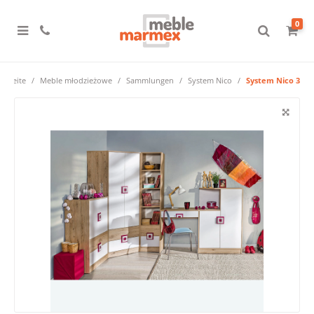
0
ptseite
Meble młodzieżowe
Sammlungen
System Nico
System Nico 3