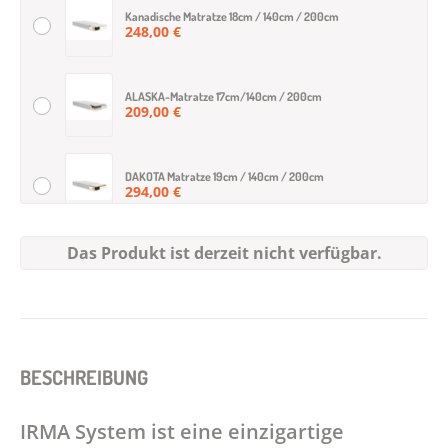
Kanadische Matratze 18cm / 140cm / 200cm
248,00 €
ALASKA-Matratze 17cm/140cm / 200cm
209,00 €
DAKOTA Matratze 19cm / 140cm / 200cm
294,00 €
Das Produkt ist derzeit nicht verfügbar.
DENVER Matratze 20cm / 140cm / 200cm
412,00 €
COCOPO-Matratze 17/140/200
252,00 €
BESCHREIBUNG
COCOBON-Matratze 16/140/200
IRMA System ist eine einzigartige
204,00 €