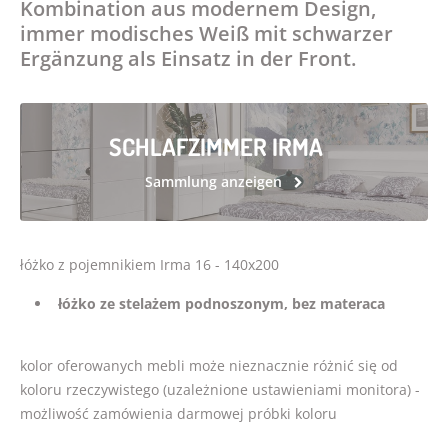
Kombination aus modernem Design,
immer modisches Weiß mit schwarzer
BONELLBY Matratze 15/140/200
Ergänzung als Einsatz in der Front.
189,00 €
POCKETBY Matratze 16/140/200
SCHLAFZIMMER IRMA
243,00 €
Sammlung anzeigen
łóżko z pojemnikiem Irma 16 - 140x200
łóżko ze stelażem podnoszonym, bez materaca
kolor oferowanych mebli może nieznacznie różnić się od
koloru rzeczywistego (uzależnione ustawieniami monitora) -
możliwość zamówienia darmowej próbki koloru