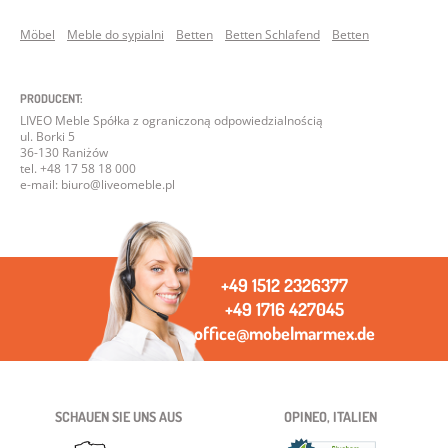
Möbel
Meble do sypialni
Betten
Betten Schlafend
Betten
PRODUCENT:
LIVEO Meble Spółka z ograniczoną odpowiedzialnością
ul. Borki 5
36-130 Raniżów
tel. +48 17 58 18 000
e-mail: biuro@liveomeble.pl
+49 1512 2326377
+49 1716 427045
office@mobelmarmex.de
SCHAUEN SIE UNS AUS
OPINEO, ITALIEN