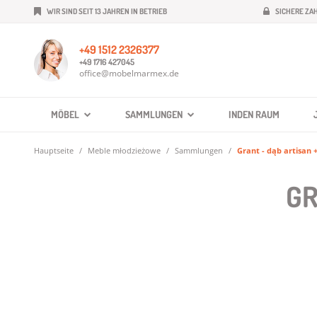
WIR SIND SEIT 13 JAHREN IN BETRIEB
SICHERE ZA
+49 1512 2326377
+49 1716 427045
office@mobelmarmex.de
MÖBEL
SAMMLUNGEN
INDEN RAUM
Hauptseite
Meble młodzieżowe
Sammlungen
Grant - dąb artisan 
GR