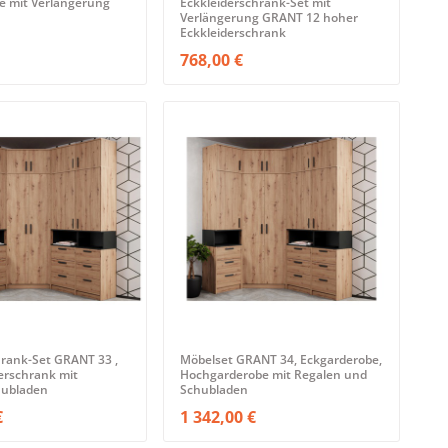
e mit Verlängerung
Eckkleiderschrank-Set mit
Verlängerung GRANT 12 hoher
Eckkleiderschrank
768,00 €
rank-Set GRANT 33 ,
Möbelset GRANT 34, Eckgarderobe,
erschrank mit
Hochgarderobe mit Regalen und
hubladen
Schubladen
€
1 342,00 €