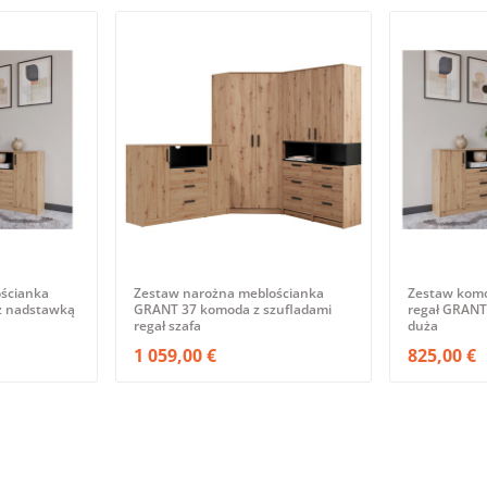
ścianka
Zestaw narożna meblościanka
Zestaw komo
 z nadstawką
GRANT 37 komoda z szufladami
regał GRANT
regał szafa
duża
1 059,00 €
825,00 €