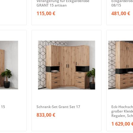
Verängerung fur Eckgarderobe
Eckgarderob
GRANT 15 artisan
08/15
115,00 €
481,00 €
 15
Schrank-Set Grant Set 17
Eck-Hochsch
großer Kleid
833,00 €
Regalen, Sc
1 629,00 