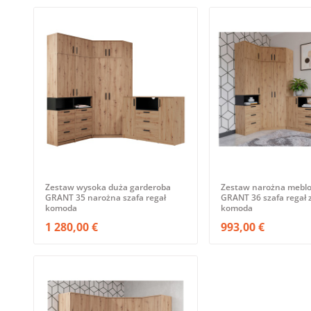
Zestaw wysoka duża garderoba
Zestaw narożna meblo
GRANT 35 narożna szafa regał
GRANT 36 szafa regał
komoda
komoda
1 280,00 €
993,00 €