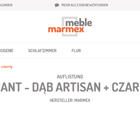
HLUNGEN
MEHR ALS 2.500 BEWERTUNGEN
JUGEND
SCHLAFZIMMER
FLUR
+ czarny
AUFLISTUNG
ANT - DĄB ARTISAN + CZA
HERSTELLER: MARMEX