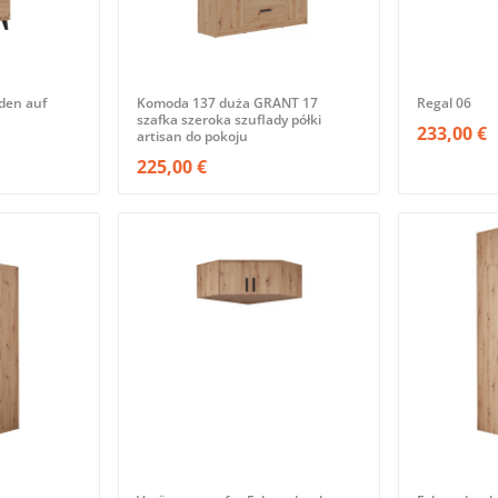
den auf
Komoda 137 duża GRANT 17
Regal 06
szafka szeroka szuflady półki
233,00 €
artisan do pokoju
225,00 €