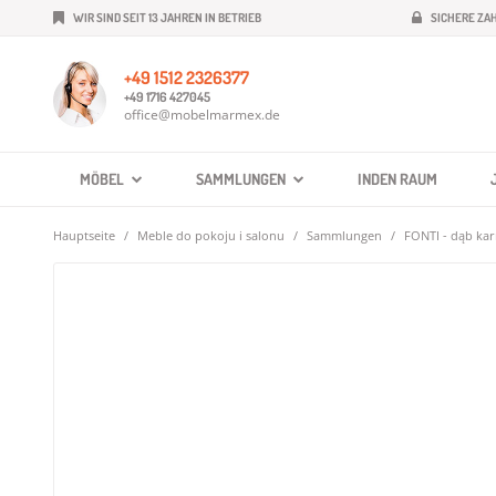
WIR SIND SEIT 13 JAHREN IN BETRIEB
SICHERE ZA
+49 1512 2326377
+49 1716 427045
office@mobelmarmex.de
MÖBEL
SAMMLUNGEN
INDEN RAUM
Hauptseite
Meble do pokoju i salonu
Sammlungen
FONTI - dąb ka