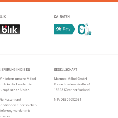
BLIK
CA-RATEN
LIEFERUNG IN DIE EU
GESELLSCHAFT
Wir liefern unsere Möbel
Marmex Möbel GmbH
auch in die Länder der
Kleine Friedensstraße 24
Europäischen Union.
15328 Küstriner Vorland
Die Kosten und
NIP: DE359682631
Konditionen einer solchen
Lieferung werden mit
unserer