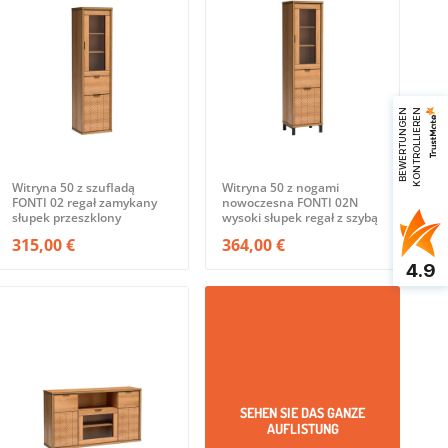
B
E
W
E
R
T
U
N
G
E
N
K
O
N
T
R
O
L
L
I
E
R
E
N
Witryna 50 z szufladą
Witryna 50 z nogami
FONTI 02 regał zamykany
nowoczesna FONTI 02N
słupek przeszklony
wysoki słupek regał z szybą
315,00 €
364,00 €
4.9
SEHEN SIE DAS GANZE
AUFLISTUNG