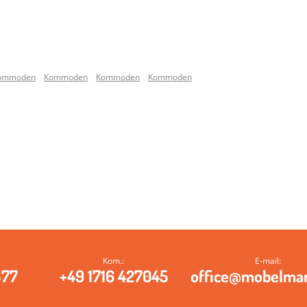
ommoden
Kommoden
Kommoden
Kommoden
Kom.:
E‑mail:
377
+49 1716 427045
office@mobelma