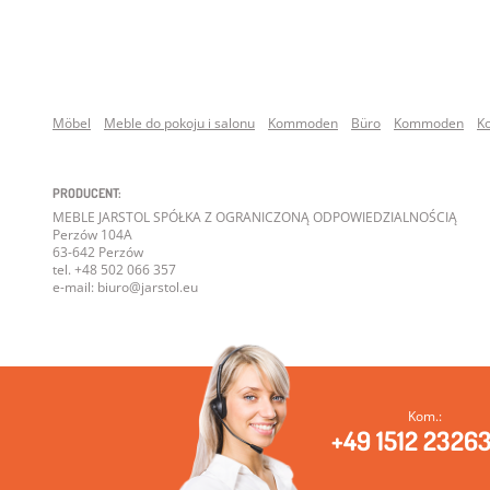
Möbel
Meble do pokoju i salonu
Kommoden
Büro
Kommoden
K
PRODUCENT:
MEBLE JARSTOL SPÓŁKA Z OGRANICZONĄ ODPOWIEDZIALNOŚCIĄ
Perzów 104A
63-642 Perzów
tel. +48 502 066 357
e-mail: biuro@jarstol.eu
Kom.:
+49 1512 2326