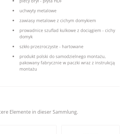
plecy brył - płyta HDF
uchwyty metalowe
zawiasy metalowe z cichym domykiem
prowadnice szuflad kulkowe z dociągiem - cichy
domyk
szkło przezroczyste - hartowane
produkt polski do samodzielnego montażu,
pakowany fabrycznie w paczki wraz z instrukcją
montażu
itere Elemente in dieser Sammlung.