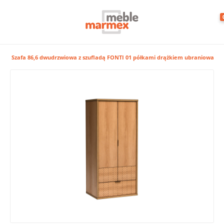
l
Szafa 86,6 dwudrzwiowa z szufladą FONTI 01 półkami drążkiem ubraniowa