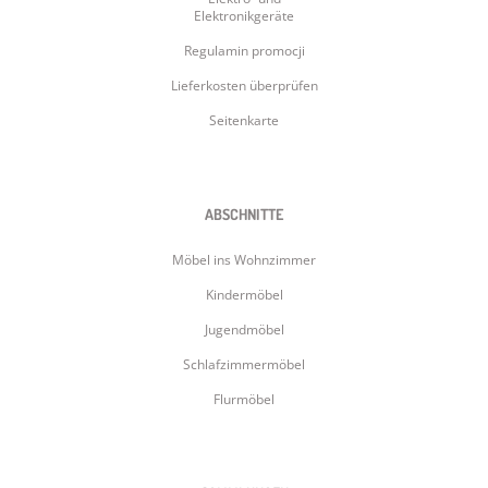
Elektronikgeräte
Regulamin promocji
Lieferkosten überprüfen
Seitenkarte
ABSCHNITTE
Möbel ins Wohnzimmer
Kindermöbel
Jugendmöbel
Schlafzimmermöbel
Flurmöbel