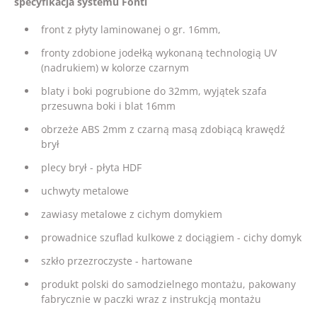
specyfikacja systemu Fonti
front z płyty laminowanej o gr. 16mm,
fronty zdobione jodełką wykonaną technologią UV
(nadrukiem) w kolorze czarnym
blaty i boki pogrubione do 32mm, wyjątek szafa
przesuwna boki i blat 16mm
obrzeże ABS 2mm z czarną masą zdobiącą krawędź
brył
plecy brył - płyta HDF
uchwyty metalowe
zawiasy metalowe z cichym domykiem
prowadnice szuflad kulkowe z dociągiem - cichy domyk
szkło przezroczyste - hartowane
produkt polski do samodzielnego montażu, pakowany
fabrycznie w paczki wraz z instrukcją montażu