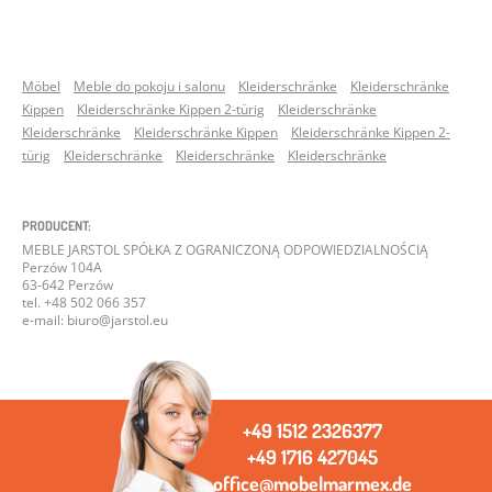
Möbel
Meble do pokoju i salonu
Kleiderschränke
Kleiderschränke
Kippen
Kleiderschränke Kippen 2-türig
Kleiderschränke
Kleiderschränke
Kleiderschränke Kippen
Kleiderschränke Kippen 2-
türig
Kleiderschränke
Kleiderschränke
Kleiderschränke
PRODUCENT:
MEBLE JARSTOL SPÓŁKA Z OGRANICZONĄ ODPOWIEDZIALNOŚCIĄ
Perzów 104A
63-642 Perzów
tel. +48 502 066 357
e-mail: biuro@jarstol.eu
+49 1512 2326377
+49 1716 427045
office@mobelmarmex.de