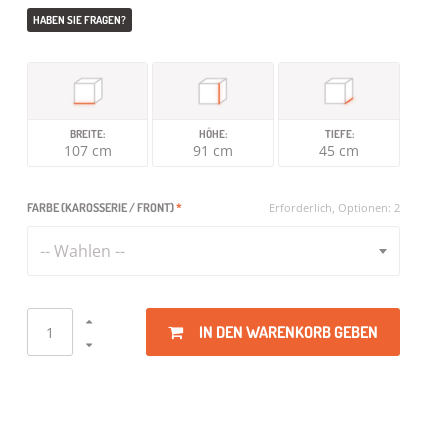
HABEN SIE FRAGEN?
BREITE:
HÖHE:
TIEFE:
107 cm
91 cm
45 cm
FARBE (KAROSSERIE / FRONT)
*
Erforderlich, Optionen: 2
-- Wahlen --
IN DEN WARENKORB GEBEN