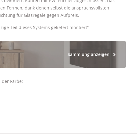
rs dekoriert. Kanten mit PVC-Furnier abgeschlossen. Das
nen Formen, dank denen selbst die anspruchsvollsten
chtung für Glasregale gegen Aufpreis.
nzige Teil dieses Systems geliefert montiert“
Sammlung anzeigen
 der Farbe: