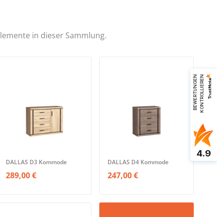
 Elemente in dieser Sammlung.
B
E
W
E
R
T
U
N
G
E
N
K
O
N
T
R
O
L
L
I
E
R
E
N
4.9
DALLAS D3 Kommode
DALLAS D4 Kommode
289,00 €
247,00 €