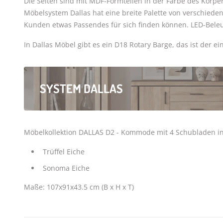
Die Seiten sind mit MDF-Formteilen in der Farbe des Körpe
Möbelsystem Dallas hat eine breite Palette von verschiede
Kunden etwas Passendes für sich finden können. LED-Beleu
In Dallas Möbel gibt es ein D18 Rotary Barge, das ist der ei
SYSTEM DALLAS
Möbelkollektion DALLAS D2 - Kommode mit 4 Schubladen in
Trüffel Eiche
Sonoma Eiche
Maße: 107x91x43.5 cm (B x H x T)