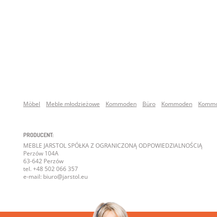
Möbel
Meble młodzieżowe
Kommoden
Büro
Kommoden
Komm
PRODUCENT:
MEBLE JARSTOL SPÓŁKA Z OGRANICZONĄ ODPOWIEDZIALNOŚCIĄ
Perzów 104A
63-642 Perzów
tel. +48 502 066 357
e-mail: biuro@jarstol.eu