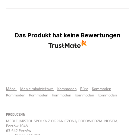
Das Produkt hat keine Bewertungen
Möbel
Meble młodzieżowe
Kommoden
Büro
Kommoden
Kommoden
Kommoden
Kommoden
Kommoden
Kommoden
PRODUCENT:
MEBLE JARSTOL SPÓŁKA Z OGRANICZONĄ ODPOWIEDZIALNOŚCIĄ
Perzów 104A
63-642 Perzów