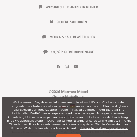
WIR SIND SEIT 13 JAHREN IN BETRIEB
SICHERE ZAHLUNGEN
MEHR ALS 2.500 BEWERTUNGEN
99,5% POSITIVE KOMMENTARE
©2026 Marmex Möbel
Online-Möbelhaus
Wir informieren Sie, dass wir Informationen, die wir mit Hilfe von Cookies auf den
Endgeräten der Nutzer speichern, verwenden, um die in unserem Shop verfügbaren
Dienstleistungen bereitzustellen, deren Inhalt zu optimieren, den Store an Ihre
individuellen Bedürfnisse anzupassen und die angezeigten Anzeigen in externen
Remarketing-Netzwerken zu personalisieren. Sie können Cookies über die Einstellungen
Ihres Webbrowsers steuern. Durch die weitere Nutzung unseres Online-Shops, ohne die
Einstellungen Ihres Internetbrowsers zu ändern, akzeptieren Sie die Verwendung von
Cookies. Weitere Informationen finden Sie unter
Datenschutzerklärung des Stores.
MARMEX MEBLE sp. z o.o. – ul. Leśna 7, 63-604 Słupia pod Kępnem – KRS 0001181853 – Sąd Rejonowy
Poznań – Nowe Miasto i Wilda w Poznaniu, IX Wydział Gospodarczy KRS – NIP 6192064802 – Kapitał
zakładowy 100 000,00 zł.