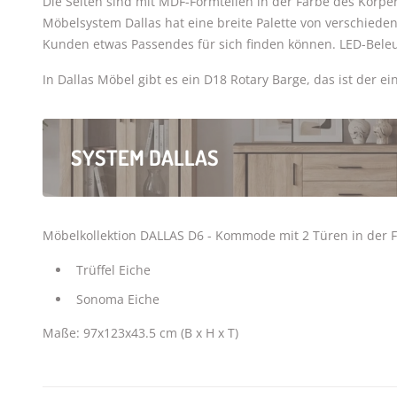
Die Seiten sind mit MDF-Formteilen in der Farbe des Körpe
Möbelsystem Dallas hat eine breite Palette von verschiede
Kunden etwas Passendes für sich finden können. LED-Beleu
In Dallas Möbel gibt es ein D18 Rotary Barge, das ist der ei
SYSTEM DALLAS
Möbelkollektion DALLAS D6 - Kommode mit 2 Türen in der F
Trüffel Eiche
Sonoma Eiche
Maße: 97x123x43.5 cm (B x H x T)