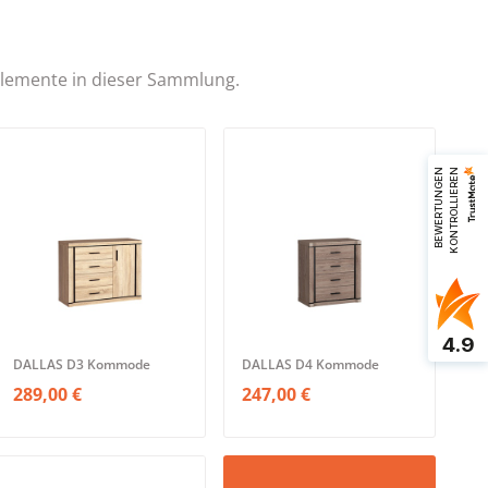
 Elemente in dieser Sammlung.
B
E
W
E
R
T
U
N
G
E
N
K
O
N
T
R
O
L
L
I
E
R
E
N
4.9
DALLAS D3 Kommode
DALLAS D4 Kommode
289,00 €
247,00 €