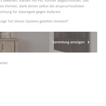
rs dekoriert. Kanten mit PVC-Furnier abgeschlossen. Das
nen Formen, dank denen selbst die anspruchsvollsten
chtung für Glasregale gegen Aufpreis.
nzige Teil dieses Systems geliefert montiert“
Sammlung anzeigen
arbe: