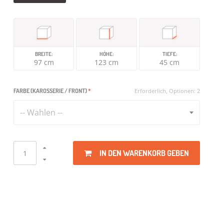
BREITE:
HÖHE:
TIEFE:
97 cm
123 cm
45 cm
FARBE (KAROSSERIE / FRONT)
*
Erforderlich, Optionen: 2
-- Wahlen --
IN DEN WARENKORB GEBEN