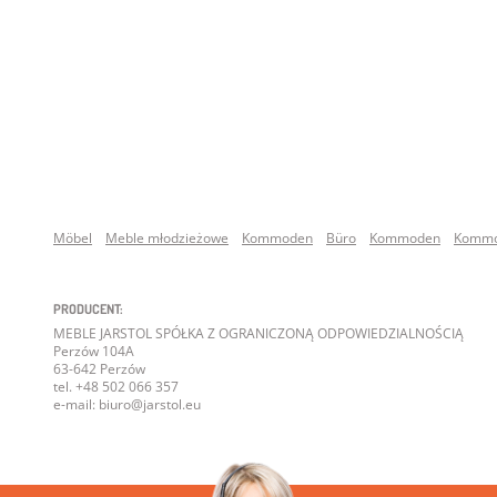
Möbel
Meble młodzieżowe
Kommoden
Büro
Kommoden
Komm
PRODUCENT:
MEBLE JARSTOL SPÓŁKA Z OGRANICZONĄ ODPOWIEDZIALNOŚCIĄ
Perzów 104A
63-642 Perzów
tel. +48 502 066 357
e-mail: biuro@jarstol.eu